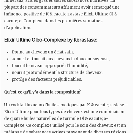
minéraux, acides gras et autres substances nutritives. La
plupart des consommateurs affirment avoir remarqué une
influence positive de K & eacute; rastase Elixir Ultime Ol &
eacute; o-Complexe dans les premičres semaines
d’application.
Elixir Ultime Oléo-Complexe by Kérastase:
Donne au cheveux un éclat sain,
adoucit et fournit aux cheveux la douceur soyeuse,
fournit le niveau approprié d’humidité,
nourrit profondément la structure de cheveux,
protčge des facteurs préjudiciables.
Qu’est-ce qu’il y’a dans la composition?
Un cocktail luxueux d’huiles exotiques par K & eacute; rastase –
Elixir Ultime pour tous types de cheveux est une combinaison
de quatre huiles naturelles de formule Ol & eacute; o-
Complexe. Ce complexe utilisé pour le soin des cheveux est un
mélange de substances actives provenant de diverses régions