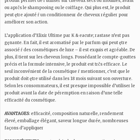
produit permet de l’utiliser sur cheveux secs ou mouillés, avant
ou aprčs le shampooing ou le coiffage. Qui plus est, le produit
peut ętre ajouté ŕ un conditionneur de cheveux régulier pour
améliorer son action.
L’application d’Elixir Ultime par K & eacute; rastase n’est pas
gęnante. En fait, il est aromatisé par le parfum qui peut ętre
associé ŕ des cosmétiques de luxe – il est exquis et agréable. De
plus, il tient sur les cheveux longs. Possédant le compte-gouttes
précis et la formule intensive, le produit est trčs efficace. Le
seul inconvénient de la cosmétique ŕ mentionner, c’est que le
produit doit ętre utilisé dans les 18 mois suivant son ouverture.
Selon les consommateurs, il est presque impossible d’utiliser le
produit avant la date de péremption en raison d’une telle
efficacité du cosmétique.
AVANTAGES
: efficacité, composition naturelle, rendement
élevé, emballage élégant, saveur longue durée, nombreuses
façons d’appliquer