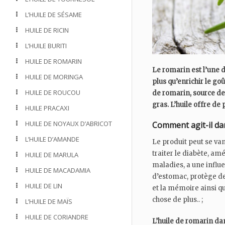
L’HUILE DE SÉSAME
HUILE DE RICIN
L’HUILE BURITI
HUILE DE ROMARIN
Le romarin est l’une d
HUILE DE MORINGA
plus qu’enrichir le goût
HUILE DE ROUCOU
de romarin, source de
gras. L’huile offre de 
HUILE PRACAXI
HUILE DE NOYAUX D’ABRICOT
Comment agit-il dan
L’HUILE D’AMANDE
Le produit peut se van
traiter le diabète, am
HUILE DE MARULA
maladies, a une influ
HUILE DE MACADAMIA
d’estomac, protège des
HUILE DE LIN
et la mémoire ainsi qu
chose de plus.. ;
L’HUILE DE MAÏS
HUILE DE CORIANDRE
L’huile de romarin da