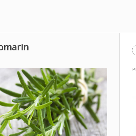
romarin
P